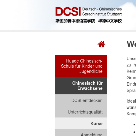
W
Unse
Huade Chinesisch-
zu I
Schule für Kinder und
Jugendliche
Kenn
Grun
Chinesisch für
Eind
Erwachsene
Spra
DCSI entdecken
Idea
wüns
Unterrichtsqualität
Komp
Kurse
Anmeldung