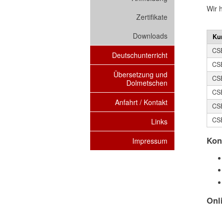
Wir h
Zertifikate
Downloads
Kur
CS
Deutschunterricht
CS
Übersetzung und
CS
Dolmetschen
CS
Anfahrt / Kontakt
CS
CS
Links
Kon
Impressum
Onl