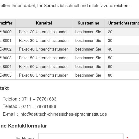
elfen Ihnen dabei, Ihr Sprachziel schnell und effektiv zu erreichen.
sziffer
Kurstitel
Kurstemine
Unterrichtsstun
E-8000
Paket 20 Unterrichtsstunden
bestimmen Sie
20
E-8001
Paket 30 Unterrichtsstunden
bestimmen Sie
30
E-8002
Paket 40 Unterrichtsstunden
bestimmen Sie
40
E-8003
Paket 50 Unterrichtsstunden
bestimmen Sie
50
E-8004
Paket 60 Unterrichtsstunden
bestimmen Sie
60
E-8005
Paket 80 Unterrichtsstunden
bestimmen Sie
80
takt
Telefon：0711 – 78781883
Telefax：0711 – 78781886
E-mail：info@deutsch-chinesisches-sprachinstitut.de
ine Kontaktformular
Ihr Name
*