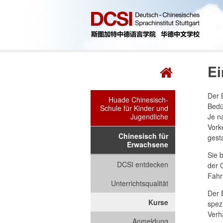
Ei
Der 
Huade Chinesisch-
Bedü
Schule für Kinder und
Jugendliche
Je n
Vork
Chinesisch für
gest
Erwachsene
Sie 
DCSI entdecken
der 
Fahr
Unterrichtsqualität
Der E
Kurse
spez
Verh
Anmeldung