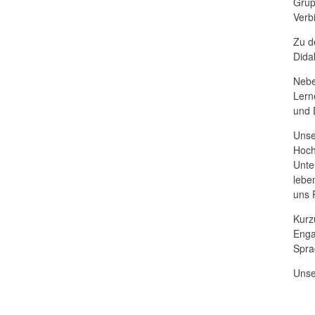
Grup
Verb
Zu d
Didak
Nebe
Lern
und 
Unse
Hoch
Unte
leben
uns 
Kurz
Enga
Spra
Unse