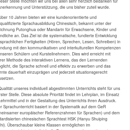
ieser Stelle möchten wir uns bei allen sehr herzlich bedanken für
Anerkennung und Unterstützung, die uns bisher zuteil wurde.
 über 10 Jahren bieten wir eine kundenorientierte und
qualifizierte Sprachausbildung Chinesisch, bekannt unter der
ichnung Putonghua oder Mandarin für Erwachsene, Kinder und
ndliche an. Das Ziel ist die systematische, fundierte Entwicklung
r sprachlichen Fertigkeiten (Hören, Sprechen, Lesen, Schreiben) in
indung mit den kommunikativen und interkulturellen Kompetenzen
unseren Schülern und Kursteilnehmern. Dies wird erreicht mit
rer Methode des interaktiven Lernens, das den Lernenden
glicht, die Sprache schnell und effektiv zu erwerben und das
rnte dauerhaft einzuprägen und jederzeit situationsgerecht
setzen.
Qualität unseres individuell abgestimmten Unterrichts steht für uns
ster Stelle. Diese absolute Priorität findet im Lehrplan, im Einsatz
Lehrmittel und in der Gestaltung des Unterrichts ihren Ausdruck.
r Sprachunterricht basiert in der Systematik auf dem GeR
einsamer europäischer Referenzrahmen für Sprachen) und dem
dardisierten chinesischen Sprachtest HSK (Hanyu Shuiping
hi). Überschaubar kleine Klassen ermöglichen im